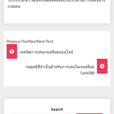
รับประกันได้ว่าคุณจะเพิ่มผลลัพธ์ที่เป็นไปได้ในการชนะอย่าง
แน่นอน
Previous PostNextNext Post
Post
เทคนิคการเล่นเกมสล็อตออนไลน์
Navigation
กลยุทธ์ที่จำเป็นสำหรับการเล่นในเกมสล็อต
Sank088
Search