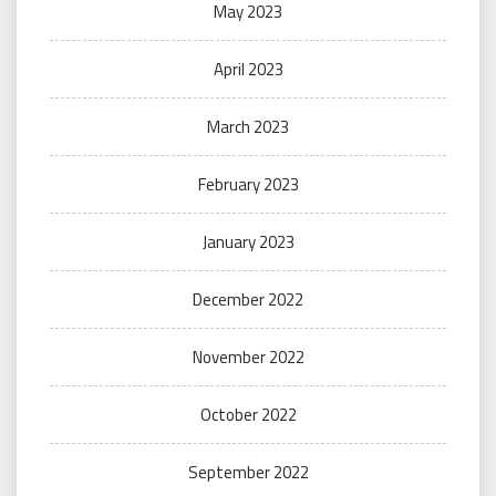
May 2023
April 2023
March 2023
February 2023
January 2023
December 2022
November 2022
October 2022
September 2022