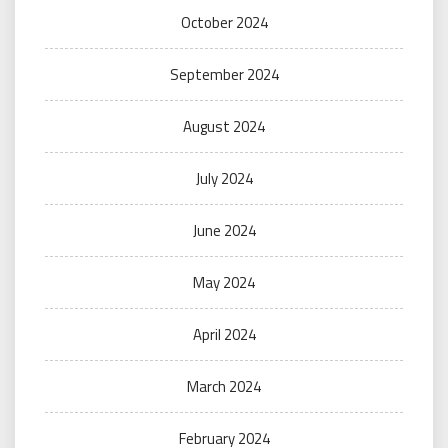
October 2024
September 2024
August 2024
July 2024
June 2024
May 2024
April 2024
March 2024
February 2024