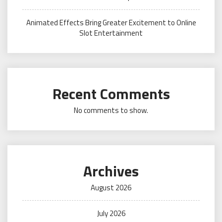
Animated Effects Bring Greater Excitement to Online
Slot Entertainment
Recent Comments
No comments to show.
Archives
August 2026
July 2026