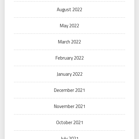
August 2022
May 2022
March 2022
February 2022
January 2022
December 2021
November 2021
October 2021
July 2021