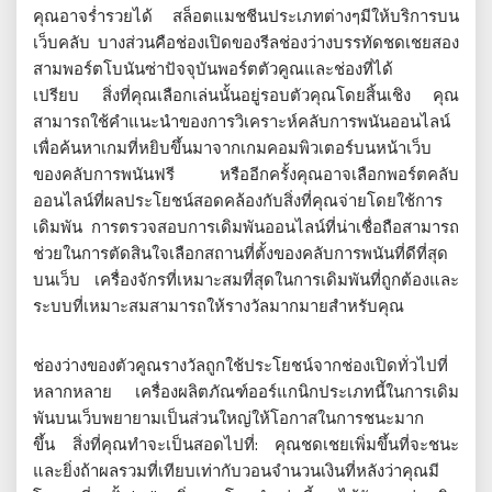
คุณอาจร่ำรวยได้ สล็อตแมชชีนประเภทต่างๆมีให้บริการบน
เว็บคลับ บางส่วนคือช่องเปิดของรีลช่องว่างบรรทัดชดเชยสอง
สามพอร์ตโบนันซ่าปัจจุบันพอร์ตตัวคูณและช่องที่ได้
เปรียบ สิ่งที่คุณเลือกเล่นนั้นอยู่รอบตัวคุณโดยสิ้นเชิง คุณ
สามารถใช้คำแนะนำของการวิเคราะห์คลับการพนันออนไลน์
เพื่อค้นหาเกมที่หยิบขึ้นมาจากเกมคอมพิวเตอร์บนหน้าเว็บ
ของคลับการพนันฟรี หรืออีกครั้งคุณอาจเลือกพอร์ตคลับ
ออนไลน์ที่ผลประโยชน์สอดคล้องกับสิ่งที่คุณจ่ายโดยใช้การ
เดิมพัน การตรวจสอบการเดิมพันออนไลน์ที่น่าเชื่อถือสามารถ
ช่วยในการตัดสินใจเลือกสถานที่ตั้งของคลับการพนันที่ดีที่สุด
บนเว็บ เครื่องจักรที่เหมาะสมที่สุดในการเดิมพันที่ถูกต้องและ
ระบบที่เหมาะสมสามารถให้รางวัลมากมายสำหรับคุณ
ช่องว่างของตัวคูณรางวัลถูกใช้ประโยชน์จากช่องเปิดทั่วไปที่
หลากหลาย เครื่องผลิตภัณฑ์ออร์แกนิกประเภทนี้ในการเดิม
พันบนเว็บพยายามเป็นส่วนใหญ่ให้โอกาสในการชนะมาก
ขึ้น สิ่งที่คุณทำจะเป็นสอดไปที่: คุณชดเชยเพิ่มขึ้นที่จะชนะ
และยิ่งถ้าผลรวมที่เทียบเท่ากับวอนจำนวนเงินที่หลังว่าคุณมี