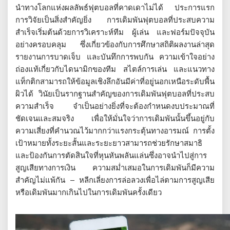
นำทางโลกแห่งผลลัพธ์ฟุตบอลที่คาดเดาไม่ได้ ประการแรก
การวิจัยเป็นสิ่งสำคัญยิ่ง การเดิมพันฟุตบอลที่ประสบความ
สำเร็จเริ่มต้นด้วยการวิเคราะห์ทีม ผู้เล่น และฟอร์มปัจจุบัน
อย่างครอบคลุม ซึ่งเกี่ยวข้องกับการศึกษาสถิติผลงานล่าสุด
รายงานการบาดเจ็บ และบันทึกการพบกัน ความเข้าใจอย่าง
ถ่องแท้เกี่ยวกับไดนามิกของทีม สไตล์การเล่น และแนวทาง
แท็กติกสามารถให้ข้อมูลเชิงลึกอันมีค่าที่อยู่นอกเหนือระดับพื้น
ผิวได้ วินัยเป็นรากฐานสำคัญของการเดิมพันฟุตบอลที่ประสบ
ความสำเร็จ จำเป็นอย่างยิ่งที่จะต้องกำหนดงบประมาณที่
ชัดเจนและสมจริง เพื่อให้มั่นใจว่าการเดิมพันนั้นขึ้นอยู่กับ
ความเสี่ยงที่คำนวณไว้มากกว่าแรงกระตุ้นทางอารมณ์ การตั้ง
เป้าหมายทั้งระยะสั้นและระยะยาวสามารถช่วยรักษาสมาธิ
และป้องกันการตัดสินใจที่หุนหันพลันแล่นซึ่งอาจนำไปสู่การ
สูญเสียทางการเงิน ความสม่ำเสมอในการเดิมพันก็มีความ
สำคัญไม่แพ้กัน – หลีกเลี่ยงการล่อลวงเพื่อไล่ตามการสูญเสีย
หรือเดิมพันมากเกินไปในการเดิมพันครั้งเดียว