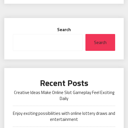
Search
Search
Recent Posts
Creative Ideas Make Online Slot Gameplay Feel Exciting
Daily
Enjoy exciting possibilities with online lottery draws and
entertainment