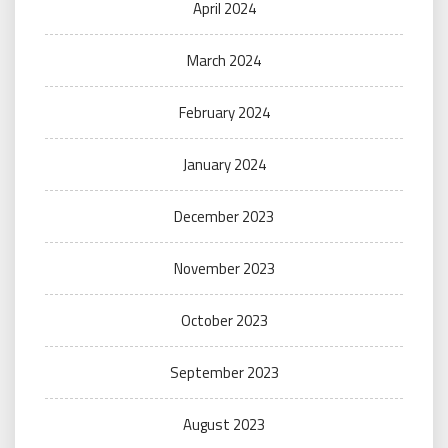
April 2024
March 2024
February 2024
January 2024
December 2023
November 2023
October 2023
September 2023
August 2023