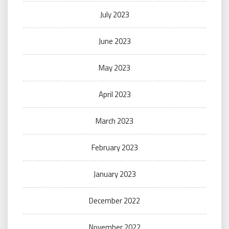
July 2023
June 2023
May 2023
April 2023
March 2023
February 2023
January 2023
December 2022
November 2022