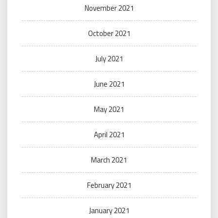
November 2021
October 2021
July 2021
June 2021
May 2021
April 2021
March 2021
February 2021
January 2021