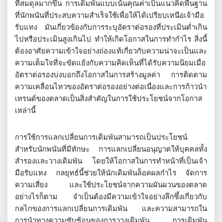
ที่สมดุลมากขึ้น การเดิมพันแบบเน้นคุณค่าเป็นแนวคิดพื้นฐาน
ที่นักพนันที่ประสบความสำเร็จใช้เพื่อให้ได้เปรียบเหนือเจ้ามือ
รับแทง มันเกี่ยวข้องกับการระบุอัตราต่อรองที่ประเมินต่ำเกิน
ไปหรือประเมินสูงเกินไป ทำให้เกิดโอกาสในการทำกำไร สิ่งนี้
ต้องอาศัยความเข้าใจอย่างถ่องแท้เกี่ยวกับความน่าจะเป็นและ
ความเต็มใจที่จะขัดแย้งกับความคิดเห็นที่ได้รับความนิยมเมื่อ
อัตราต่อรองบ่งบอกถึงโอกาสในการสร้างมูลค่า การติดตาม
ความเคลื่อนไหวของอัตราต่อรองอย่างต่อเนื่องและการก้าวนำ
เทรนด์ของตลาดเป็นสิ่งสำคัญในการใช้ประโยชน์จากโอกาส
เหล่านี้
การใช้การแลกเปลี่ยนการเดิมพันสามารถเป็นประโยชน์
สำหรับนักพนันที่มีทักษะ การแลกเปลี่ยนอนุญาตให้บุคคลทั้ง
สำรองและวางเดิมพัน โดยให้โอกาสในการทำหน้าที่เป็นเจ้า
มือรับแทง กลยุทธ์นี้ช่วยให้นักเดิมพันล็อคผลกำไร จัดการ
ความเสี่ยง และใช้ประโยชน์จากความผันผวนของตลาด
อย่างไรก็ตาม จำเป็นต้องมีความเข้าใจอย่างลึกซึ้งเกี่ยวกับ
กลไกของการแลกเปลี่ยนการเดิมพัน และความสามารถใน
การนำทางความซับซ้อนของการวางเดิมพัน การเดิมพัน