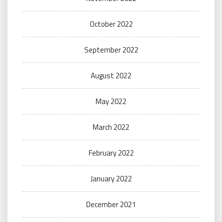
October 2022
September 2022
August 2022
May 2022
March 2022
February 2022
January 2022
December 2021