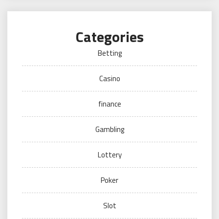
Categories
Betting
Casino
finance
Gambling
Lottery
Poker
Slot