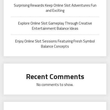
Surprising Rewards Keep Online Slot Adventures Fun
and Exciting
Explore Online Slot Gameplay Through Creative
Entertainment Balance Ideas
Enjoy Online Slot Sessions Featuring Fresh Symbol
Balance Concepts
Recent Comments
No comments to show.