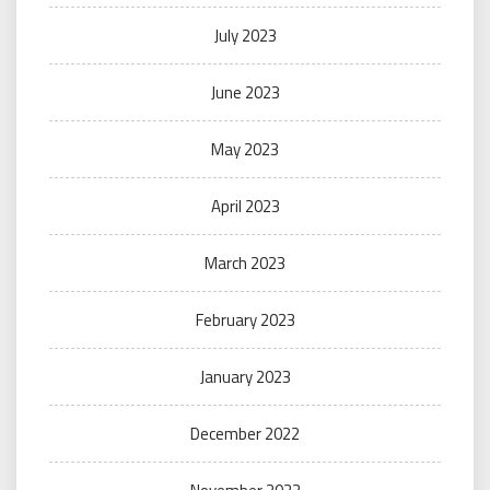
July 2023
June 2023
May 2023
April 2023
March 2023
February 2023
January 2023
December 2022