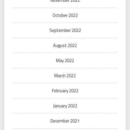
November 2022
October 2022
September 2022
August 2022
May 2022
March 2022
February 2022
January 2022
December 2021