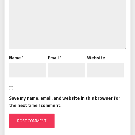
Name
*
Email
*
Website
Save my name, email, and website in this browser for
the next time I comment.