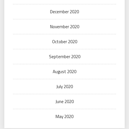
December 2020
November 2020
October 2020
September 2020
August 2020
July 2020
June 2020
May 2020