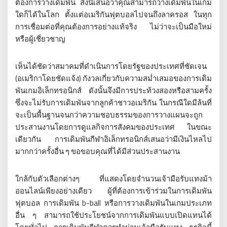
ต้องการวางเดิมพัน สิ่งนี้เสนอว่าคุณสามารถวางเดิมพันในเกม
ใดก็ได้ในโลก ตั้งแต่อเมริกันฟุตบอลไปจนถึงลาครอส ในทุก
การเชื่อมต่อที่คุณต้องการอย่างแท้จริง ไม่ว่าจะเป็นมือใหม่
หรือผู้เชี่ยวชาญ
เห็นได้ชัดว่าสมาคมที่ดำเนินการโดยรัฐของประเทศที่ชัดเจน
(อเมริกาโดยชัดแจ้ง) กังวลเกี่ยวกับความสม่ำเสมอของการเดิม
พันเกมอิเล็กทรอนิกส์ ดังนั้นจึงมีการประท้วงสองหรือสามครั้ง
ซึ่งจะไม่รับการเดิมพันจากลูกค้าชาวอเมริกัน ในกรณีใดมีล้นที่
จะเป็นพื้นฐานจนกว่าความชอบธรรมของการวางแผนจะถูก
ประสานงานโดยการดูแลกิจการสังคมของประเทศ ในขณะ
เดียวกัน การเดิมพันกีฬาอิเล็กทรอนิกส์เสนอว่ามีเงินไหลไป
มากกว่าครั้งอื่น ๆ ขอขอบคุณที่ได้มีส่วนประสานงาน
ใกล้กับตัวเลือกต่างๆ ที่แสดงโดยจำนวนเจ้ามือรับแทงม้า
ออนไลน์เพียงอย่างเดียว ผู้ที่ต้องการเข้าร่วมในการเดิมพัน
ฟุตบอล การเดิมพัน b-ball หรือการวางเดิมพันในเกมประเภท
อื่น ๆ สามารถใช้ประโยชน์จากการเดิมพันแบบเปิดแทนได้