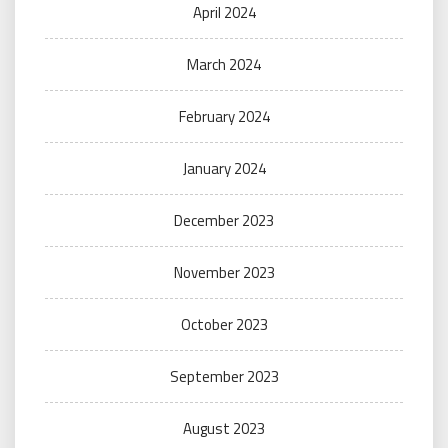
April 2024
March 2024
February 2024
January 2024
December 2023
November 2023
October 2023
September 2023
August 2023