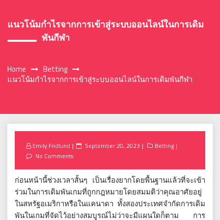
แนวโน้มกำไรจากการเข้าสู่ระบบออนไลน์ในการเดิม
พันกีฬา
Home
Betting
แนวโน้มกำไรจากการเข้าสู่ระบบออนไลน์ในการเดิมพันกีฬา
Posted
Emily Fridlund
September 20, 2023
Betting
on
No Comments
ก่อนหน้านี้ช่วงเวลาสั้นๆ เป็นเรื่องยากโดยพื้นฐานแล้วที่จะเข้า
ร่วมในการเดิมพันเกมที่ถูกกฎหมายโดยสมมติว่าคุณอาศัยอยู่
ในสหรัฐอเมริกาหรือในแคนาดา ทั้งสองประเทศจำกัดการเดิม
พันในเกมที่จัดไว้อย่างสมบูรณ์ไม่ว่าจะมีแผนใดก็ตาม การ