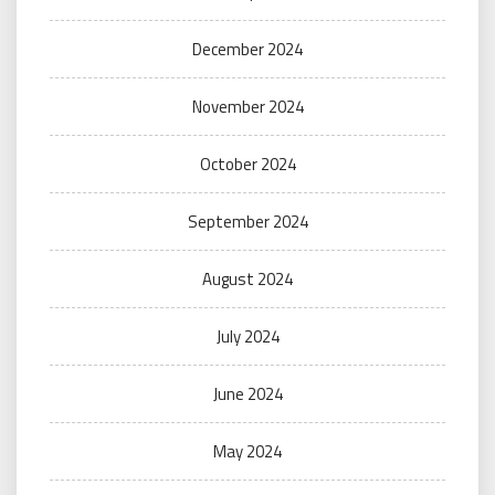
December 2024
November 2024
October 2024
September 2024
August 2024
July 2024
June 2024
May 2024