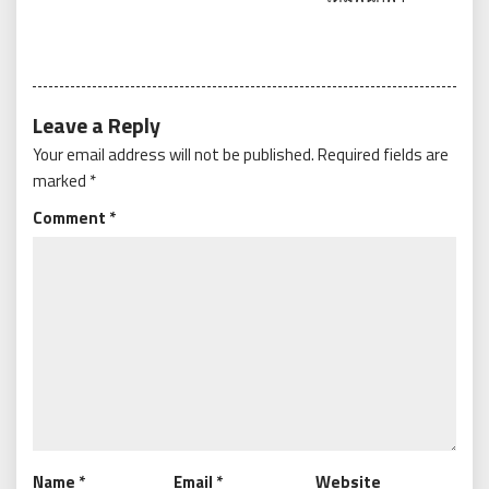
Leave a Reply
Your email address will not be published.
Required fields are
marked
*
Comment
*
Name
*
Email
*
Website