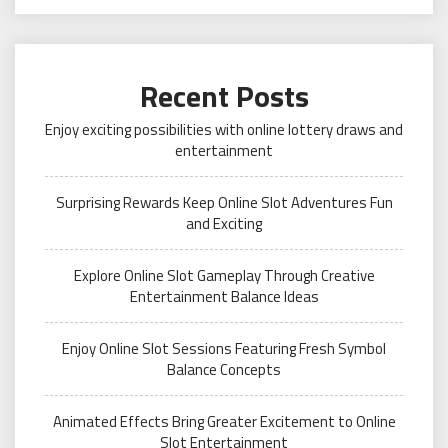
Recent Posts
Enjoy exciting possibilities with online lottery draws and
entertainment
Surprising Rewards Keep Online Slot Adventures Fun
and Exciting
Explore Online Slot Gameplay Through Creative
Entertainment Balance Ideas
Enjoy Online Slot Sessions Featuring Fresh Symbol
Balance Concepts
Animated Effects Bring Greater Excitement to Online
Slot Entertainment