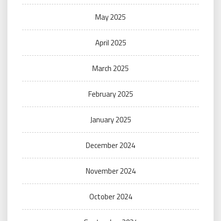
May 2025
April 2025
March 2025
February 2025
January 2025
December 2024
November 2024
October 2024