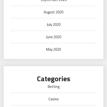
August 2020
July 2020
June 2020
May 2020
Categories
Betting
Casino