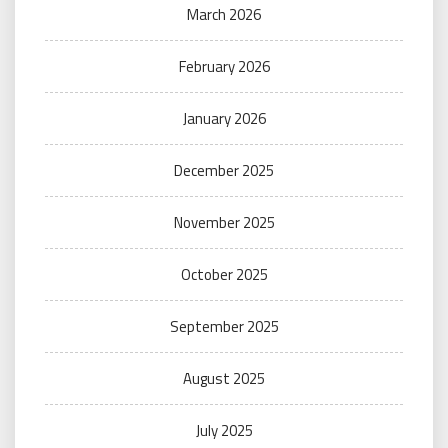
March 2026
February 2026
January 2026
December 2025
November 2025
October 2025
September 2025
August 2025
July 2025