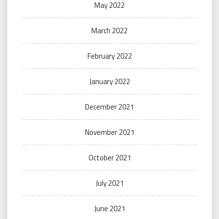
May 2022
March 2022
February 2022
January 2022
December 2021
November 2021
October 2021
July 2021
June 2021