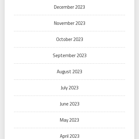
December 2023
November 2023
October 2023
September 2023
August 2023
July 2023
June 2023
May 2023
April 2023