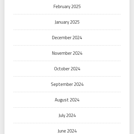
February 2025
January 2025
December 2024
November 2024
October 2024
September 2024
August 2024
July 2024
June 2024