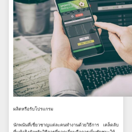
ผลิตหรือรับโปรแกรม
นักพนันที่เชี่ยวชาญแต่ละคนทำงานด้วยวิธีการ เคล็ดลับ
ที่แท้จริงสำหรับวิธีการที่ยอดเยี่ยมคือการเพิ่มชัยชนะให้