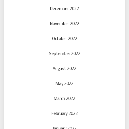
December 2022
November 2022
October 2022
September 2022
August 2022
May 2022
March 2022
February 2022
January 2022