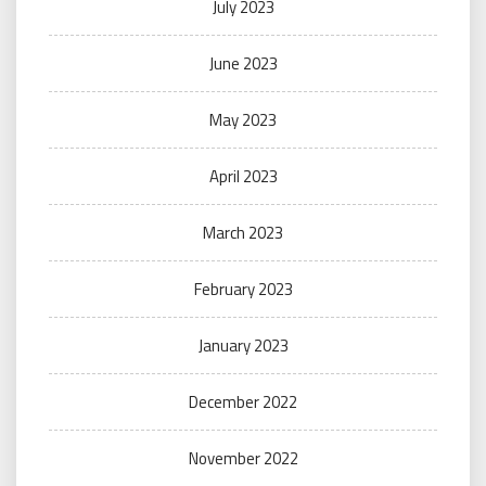
July 2023
June 2023
May 2023
April 2023
March 2023
February 2023
January 2023
December 2022
November 2022