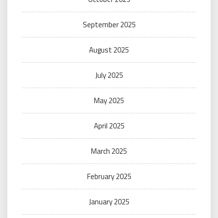
September 2025
August 2025
July 2025
May 2025
April 2025
March 2025
February 2025
January 2025