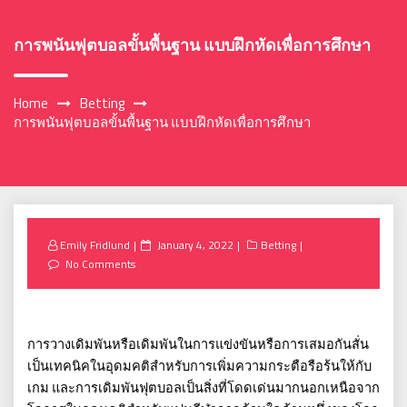
การพนันฟุตบอลขั้นพื้นฐาน แบบฝึกหัดเพื่อการศึกษา
Home
Betting
การพนันฟุตบอลขั้นพื้นฐาน แบบฝึกหัดเพื่อการศึกษา
Posted
Emily Fridlund
January 4, 2022
Betting
on
No Comments
การวางเดิมพันหรือเดิมพันในการแข่งขันหรือการเสมอกันสั่น
เป็นเทคนิคในอุดมคติสำหรับการเพิ่มความกระตือรือร้นให้กับ
เกม
และการเดิมพันฟุตบอลเป็นสิ่งที่โดดเด่นมากนอกเหนือจาก