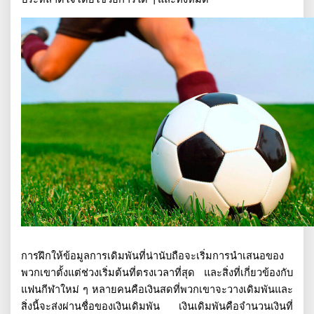
การฝึกให้ข้อมูลการเดิมพันที่น่านับถือจะเริ่มการนำเสนอของ
พวกเขาตั้งแต่ช่วงเริ่มต้นที่ตรงเวลาที่สุด
และสิ่งที่เกี่ยวข้องกับ
แฟนกีฬาใหม่
ๆ
หลายคนคือเงินสดที่พวกเขาจะวางเดิมพันและ
สิ่งนี้จะส่งผ่านชื่อของเงินเดิมพัน
เงินเดิมพันคือจำนวนเงินที่