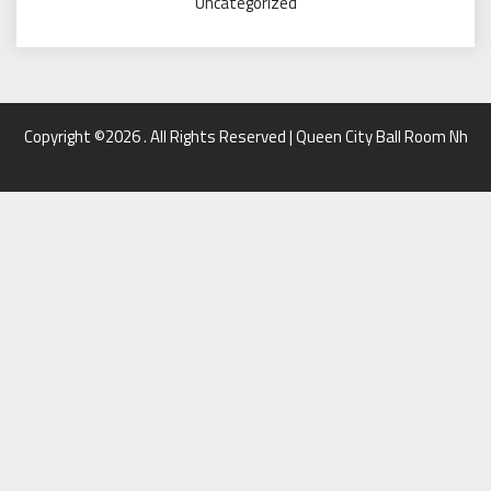
Uncategorized
Copyright ©2026 . All Rights Reserved | Queen City Ball Room Nh