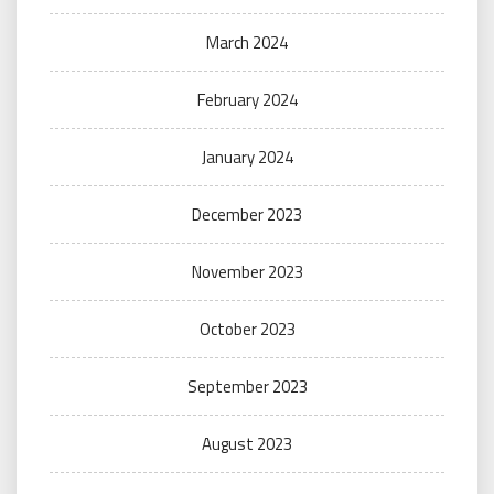
March 2024
February 2024
January 2024
December 2023
November 2023
October 2023
September 2023
August 2023