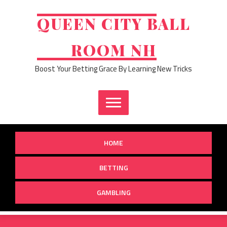
Skip
to
QUEEN CITY BALL
content
ROOM NH
Boost Your Betting Grace By Learning New Tricks
HOME
BETTING
GAMBLING