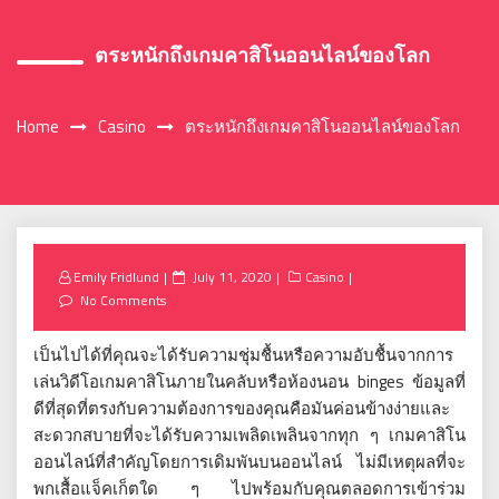
ตระหนักถึงเกมคาสิโนออนไลน์ของโลก
Home
Casino
ตระหนักถึงเกมคาสิโนออนไลน์ของโลก
Posted
Emily Fridlund
July 11, 2020
Casino
on
No Comments
เป็นไปได้ที่คุณจะได้รับความชุ่มชื้นหรือความอับชื้นจากการ
เล่นวิดีโอเกมคาสิโนภายในคลับหรือห้องนอน binges ข้อมูลที่
ดีที่สุดที่ตรงกับความต้องการของคุณคือมันค่อนข้างง่ายและ
สะดวกสบายที่จะได้รับความเพลิดเพลินจากทุก ๆ เกมคาสิโน
ออนไลน์ที่สำคัญโดยการเดิมพันบนออนไลน์ ไม่มีเหตุผลที่จะ
พกเสื้อแจ็คเก็ตใด ๆ ไปพร้อมกับคุณตลอดการเข้าร่วม