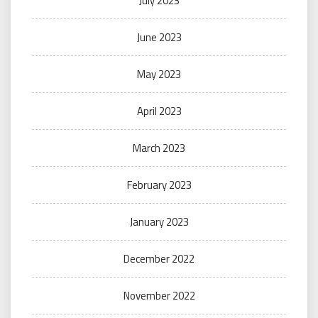
July 2023
June 2023
May 2023
April 2023
March 2023
February 2023
January 2023
December 2022
November 2022