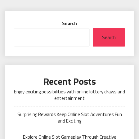
Search
Search
Recent Posts
Enjoy exciting possibilities with online lottery draws and
entertainment
Surprising Rewards Keep Online Slot Adventures Fun
and Exciting
Explore Online Slot Gameplay Through Creative