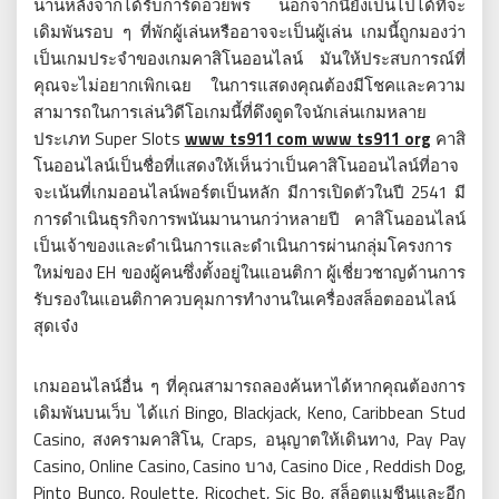
นานหลังจากได้รับการ์ดอวยพร นอกจากนี้ยังเป็นไปได้ที่จะ
เดิมพันรอบ ๆ ที่พักผู้เล่นหรืออาจจะเป็นผู้เล่น เกมนี้ถูกมองว่า
เป็นเกมประจำของเกมคาสิโนออนไลน์ มันให้ประสบการณ์ที่
คุณจะไม่อยากเพิกเฉย ในการแสดงคุณต้องมีโชคและความ
สามารถในการเล่นวิดีโอเกมนี้ที่ดึงดูดใจนักเล่นเกมหลาย
ประเภท Super Slots
www ts911 com www ts911 org
คาสิ
โนออนไลน์เป็นชื่อที่แสดงให้เห็นว่าเป็นคาสิโนออนไลน์ที่อาจ
จะเน้นที่เกมออนไลน์พอร์ตเป็นหลัก มีการเปิดตัวในปี 2541 มี
การดำเนินธุรกิจการพนันมานานกว่าหลายปี คาสิโนออนไลน์
เป็นเจ้าของและดำเนินการและดำเนินการผ่านกลุ่มโครงการ
ใหม่ของ EH ของผู้คนซึ่งตั้งอยู่ในแอนติกา ผู้เชี่ยวชาญด้านการ
รับรองในแอนติกาควบคุมการทำงานในเครื่องสล็อตออนไลน์
สุดเจ๋ง
เกมออนไลน์อื่น ๆ ที่คุณสามารถลองค้นหาได้หากคุณต้องการ
เดิมพันบนเว็บ ได้แก่ Bingo, Blackjack, Keno, Caribbean Stud
Casino, สงครามคาสิโน, Craps, อนุญาตให้เดินทาง, Pay Pay
Casino, Online Casino, Casino บาง, Casino Dice , Reddish Dog,
Pinto Bunco, Roulette, Ricochet, Sic Bo, สล็อตแมชีนและอีก