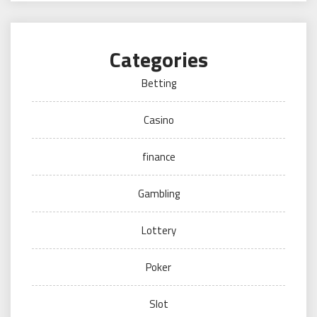
Categories
Betting
Casino
finance
Gambling
Lottery
Poker
Slot