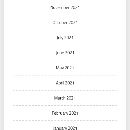
November 2021
October 2021
July 2021
June 2021
May 2021
April 2021
March 2021
February 2021
January 2021