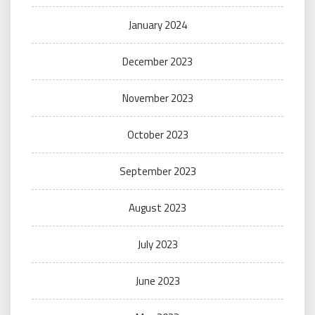
January 2024
December 2023
November 2023
October 2023
September 2023
August 2023
July 2023
June 2023