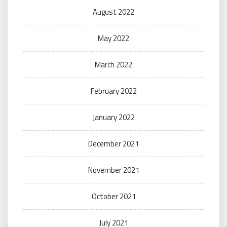
August 2022
May 2022
March 2022
February 2022
January 2022
December 2021
November 2021
October 2021
July 2021