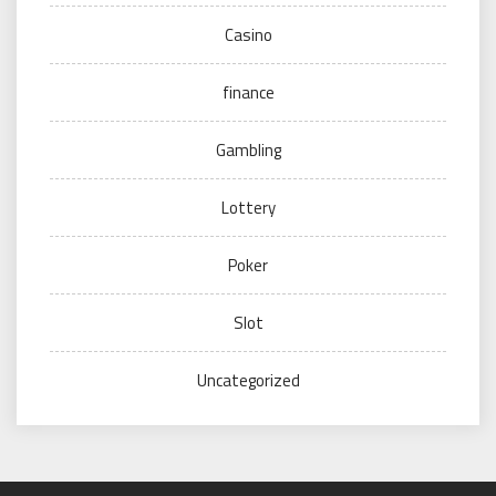
Casino
finance
Gambling
Lottery
Poker
Slot
Uncategorized