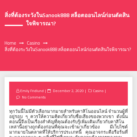
สิ่งที่ต้องระวังในSanook888 สล็อตออนไลน์ก่อนตัดสิน
ใจพิจารณา?
Home
Casino
สิ่งที่ต้องระวังในSanook888 สล็อตออนไลน์ก่อนตัดสินใจพิจารณา?
Posted
Emily Fridlund
December 2, 2020
Casino
on
No Comments
ทุกวันนี้ไม่มีตัวเลือกมากมายสำหรับคาสิโนออนไลน์
จำนวนผู้ที่
อยู่รอบ
ๆ
ควรให้ความคิดเกี่ยวกับชื่อเสียงของพวกเขา
ดังนั้น
ตอนนี้จึงเป็นเรื่องสำคัญที่คุณต้องรับรู้เพิ่มเติมเกี่ยวกับคาสิโน
เหล่านี้อย่างถูกต้องก่อนที่คุณจะเข้ามาเกี่ยวข้อง
มีเว็บไซต์
มากมายในตลาดที่ให้บริการประเภทนี้
คุณอาจกระตือรือร้นที่