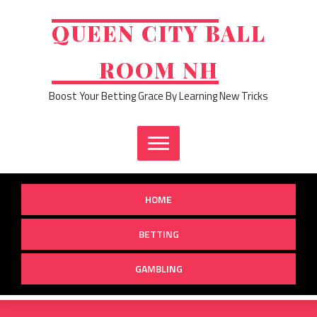
Skip
to
QUEEN CITY BALL
content
ROOM NH
Boost Your Betting Grace By Learning New Tricks
HOME
BETTING
GAMBLING