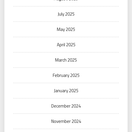
July 2025
May 2025
April 2025
March 2025
February 2025
January 2025
December 2024
November 2024