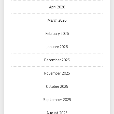
April 2026
March 2026
February 2026
January 2026
December 2025
November 2025
October 2025
September 2025
August 2025