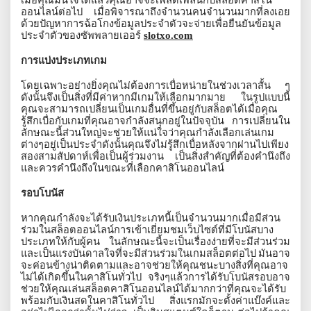
ออนไลน์ต่อไป
เมื่อพิจารณาถึงจำนวนคนจำนวนมากที่ลงเอย
ด้วยปัญหาการฉ้อโกงข้อมูลประจำตัวจะจ่ายเพื่อยืนยันข้อมูล
ประจำตัวของซัพพลายเออร์
slotxo.com
การแบ่งประเภทเกม
โดยเฉพาะอย่างยิ่งคุณไม่ต้องการเบื่อหน่ายในช่วงเวลาสั้น
ๆ
ดังนั้นจึงเป็นสิ่งที่มีค่าหากมีเกมให้เลือกมากมาย
ในรูปแบบนี้
คุณจะสามารถเปลี่ยนเป็นเกมอื่นที่ขึ้นอยู่กับสล็อตได้เมื่อคุณ
รู้สึกเบื่อกับเกมที่คุณอาจกำลังสนุกอยู่ในปัจจุบัน
การเปลี่ยนใน
ลักษณะนี้ส่วนใหญ่จะช่วยให้แน่ใจว่าคุณกำลังเลือกเล่นเกม
ต่างๆอยู่เป็นประจำดังนั้นคุณจึงไม่รู้สึกเบื่อหลังจากผ่านไปเพียง
สองสามสัปดาห์เพื่อเป็นผู้ร่วมงาน
เป็นสิ่งสำคัญที่ต้องคำนึงถึง
และควรคำนึงถึงในขณะที่เลือกคาสิโนออนไลน์
รอบโบนัส
หากคุณกำลังจะได้รับเงินประเภทนี้เป็นจำนวนมากเมื่อมีส่วน
ร่วมในสล็อตออนไลน์การเข้าเยี่ยมชมเว็บไซต์ที่มีโบนัสบาง
ประเภทให้กับผู้คน
ในลักษณะนี้จะเป็นเรื่องง่ายที่จะมีส่วนร่วม
และเป็นแรงบันดาลใจที่จะมีส่วนร่วมในเกมสล็อตต่อไป
มันอาจ
จะค่อนข้างน่าติดตามและอาจช่วยให้คุณชนะบางสิ่งที่คุณอาจ
ไม่ได้เกิดขึ้นในคาสิโนทั่วไป
จริงๆแล้วการได้รับโบนัสรอบอาจ
ช่วยให้คุณเล่นสล็อตคาสิโนออนไลน์ได้มากกว่าที่คุณจะได้รับ
พร้อมกับเงินสดในคาสิโนทั่วไป
สิ่งแรกมักจะตั้งค่าแบ๊งค์และ