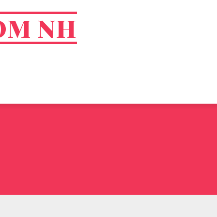
OM NH