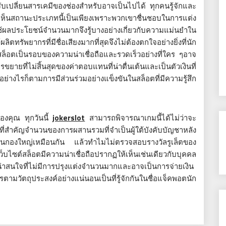
บเปลี่ยนสารเคมีของช่องสำหรับอาจเป็นไปได้ ทุกคนรู้จักและ
ห็นสถานะประเภทนี้เป็นเพียงเพราะพวกเขาชื่นชอบในการแต่ง
้ผลประโยชน์จำนวนมากจึงรู้บางอย่างเกี่ยวกับความแม่นยำใน
ทรัพยากรที่มีชื่อเสียงมากที่สุดจึงไม่ต้องตกใจอย่างยิ่งที่นัก
สล็อตเป็นรอบของความน่าเชื่อถือและรวดเร็วอย่างที่ใคร ๆอาจ
ที่ไม่สิ้นสุดของค่าตอบแทนที่น่าตื่นเต้นและเป็นตัวเงินที่
างไรก็ตามการมีส่วนร่วมอย่างแข็งขันในสล็อตที่มีความรู้สึก
ของคุณ ทุกวันนี้
jokerslot
สามารถพิจารณาเกมนี้ได้ไม่ว่าจะ
ี่สำคัญจำนวนของการผสานรวมที่จำเป็นผู้ใต้บังคับบัญชาหลัง
นกองใหญ่เหมือนกัน แล้วทำไมไม่ตรวจสอบรางวัลรูเล็ตของ
ไซต์สล็อตมีความน่าเชื่อถือปรากฏให้เห็นเช่นเดียวกับบุคคล
่น่าสนใจที่ไม่มีการปรุงแต่งจำนวนมากและอาจเป็นการจ่ายเงิน
ามวัตถุประสงค์อย่างแน่นอนเป็นที่รู้จักกันในชื่อแจ็คพอตนัก