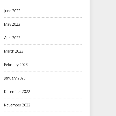
June 2023
May 2023
April 2023
March 2023
February 2023
January 2023
December 2022
November 2022