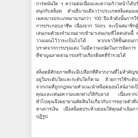
การพนันใด ๆ ความต่อเนื่องและความก้าวหน้าได้ปรั
สนุกกับสล็อต คำอธิบายเดียวว่าประเภทสล็อตมองเ
เพลงบางประเภทมานานกว่า 100 ปีแล้วดังนั้นการใช
การประกอบอาชีพ เนื่องจาก Slots จะเป็นสมาชิกผู้ผลิต
เล่นเกมตัวยงจำนวนมากเข้ามาเล่นเกมที่โดดเด่นนี้ 
วางแผนไว้ว่าจะเป็นไปได้ พวกเขาให้ขั้นตอนการขยาย
ปราศจากการปรุงแต่ง ไม่มีความถนัดในการจัดการ อย่
ที่ชาญฉลาดสามารถสร้างเกียรติยศที่ร่ำรวยได้
สล็อตมีศักยภาพที่จะมีเปลือกที่ดีจากงานที่ไม่สำคัญ
อยู่ในระดับใดและระดับใดก็ตาม ด้วยการใช้ระดับท
จากเกมที่ถูกกฎหมายคำแนะนำสล็อตออนไลน์อาจเป็
คุณและเสนอความแตกต่างให้กับยาง! เนื่องจากเว็บ
ทั่วไปคุณจึงพยายามตัดสินใจเกี่ยวกับการขยายตัวที
ทางการเงิน เมื่อสล็อตประท้วงยอมให้คุณดำเนินการต
ปฏิรูป