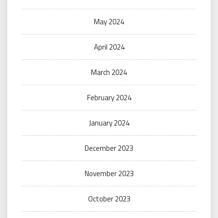
May 2024
April 2024
March 2024
February 2024
January 2024
December 2023
November 2023
October 2023