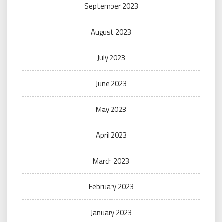
September 2023
August 2023
July 2023
June 2023
May 2023
April 2023
March 2023
February 2023
January 2023