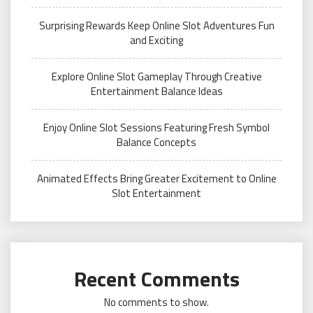
Surprising Rewards Keep Online Slot Adventures Fun
and Exciting
Explore Online Slot Gameplay Through Creative
Entertainment Balance Ideas
Enjoy Online Slot Sessions Featuring Fresh Symbol
Balance Concepts
Animated Effects Bring Greater Excitement to Online
Slot Entertainment
Recent Comments
No comments to show.