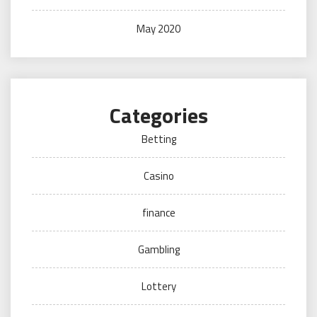
May 2020
Categories
Betting
Casino
finance
Gambling
Lottery