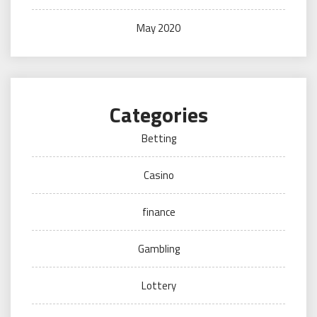
May 2020
Categories
Betting
Casino
finance
Gambling
Lottery