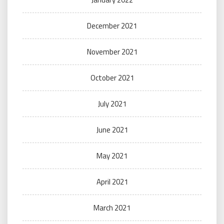
December 2021
November 2021
October 2021
July 2021
June 2021
May 2021
April 2021
March 2021