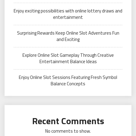
Enjoy exciting possibilities with online lottery draws and
entertainment
Surprising Rewards Keep Online Slot Adventures Fun
and Exciting
Explore Online Slot Gameplay Through Creative
Entertainment Balance Ideas
Enjoy Online Slot Sessions Featuring Fresh Symbol
Balance Concepts
Recent Comments
No comments to show.