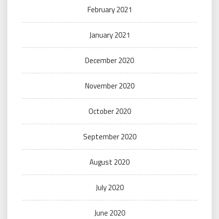
February 2021
January 2021
December 2020
November 2020
October 2020
September 2020
August 2020
July 2020
June 2020