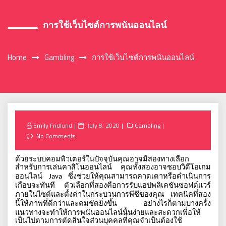
การใช้เว็บไซต์การพนันออนไลน์
Home
Gambling
การใช้เว็บไซต์การพนันออนไลน์
Posted
Emily Fridlund
July 8, 2020
Gambling
on
No Comments
ด้วยระบบคอมพิวเตอร์ในปัจจุบันคุณอาจมีสองทางเลือก
สำหรับการเล่นคาสิโนออนไลน์
คุณทั้งสองอาจชอบวิดีโอเกม
ออนไลน์
ซึ่งช่วยให้คุณสามารถคาดเดาหรือดำเนินการ
Java
เกือบจะทันที
ตัวเลือกที่สองคือการรับแอปพลิเคชันซอฟต์แวร์
ภายในไซต์และตั้งค่าในกระบวนการพีซีของคุณ
เทคนิคที่สอง
นี้ให้ภาพที่ดีกว่าและคมชัดยิ่งขึ้น
อย่างไรก็ตามบางครั้ง
แนวทางจะทำให้การพนันออนไลน์นั้นง่ายและสะดวกเพื่อให้
เป็นไปตามการตัดสินใจส่วนบุคคลที่คุณจำเป็นต้องใช้