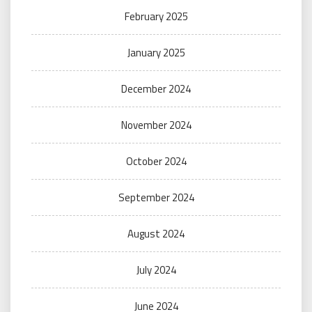
February 2025
January 2025
December 2024
November 2024
October 2024
September 2024
August 2024
July 2024
June 2024