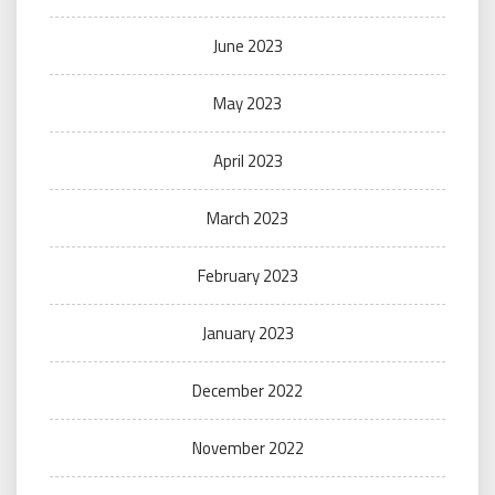
June 2023
May 2023
April 2023
March 2023
February 2023
January 2023
December 2022
November 2022