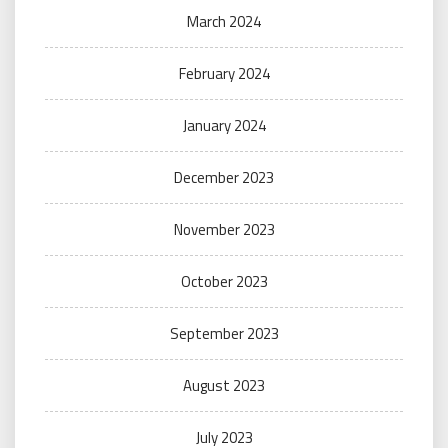
March 2024
February 2024
January 2024
December 2023
November 2023
October 2023
September 2023
August 2023
July 2023