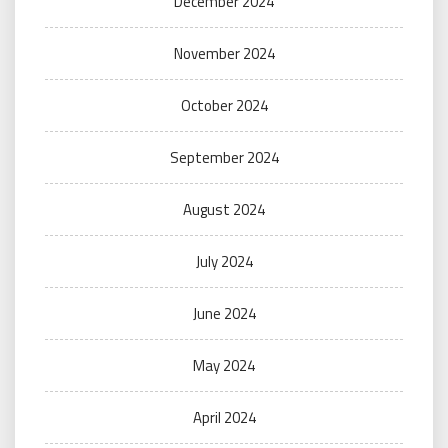
December 2024
November 2024
October 2024
September 2024
August 2024
July 2024
June 2024
May 2024
April 2024