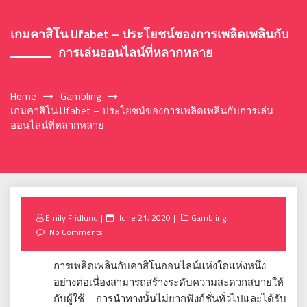
เกมคาสิโน Ufabet – ประโยชน์ของการเพลิดเพลินกับ
การเล่นออนไลน์ที่หลากหลาย
Home
Gambling
เกมคาสิโน Ufabet – ประโยชน์ของการเพลิดเพลินกับการเล่น
ออนไลน์ที่หลากหลาย
Posted
Emily Fridlund
June 21, 2020
Gambling
on
No Comments
การเพลิดเพลินกับคาสิโนออนไลน์แห่งใดแห่งหนึ่ง
อย่างต่อเนื่องสามารถสร้างระดับความสะดวกสบายให้
กับผู้ใช้
การนำทางนั้นไม่ยากฟังก์ชั่นทั่วไปและได้รับ