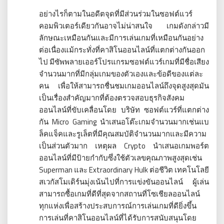
อย่างไรก็ตามในอดีตจุดที่มีส่วนร่วมในซอฟต์แวร์
คอมพิวเตอร์เดียวกันอาจไม่น่าสนใจ
เกมดังกล่าวมี
ลักษณะเหมือนกันและมีการเล่นเกมที่เหมือนกันอย่าง
ต่อเนื่องแม้กระทั่งที่คาสิโนออนไลน์ที่แตกต่างกันออก
ไป
มีซัพพลายเออร์โปรแกรมซอฟต์แวร์เกมที่มีชื่อเสียง
จำนวนมากที่มีกลุ่มเกมของตัวเองและข้อดีของแต่ละ
คน
เพื่อให้สามารถชื่นชมเกมออนไลน์ถึงจุดสูงสุดมัน
เป็นเรื่องสำคัญมากที่ต้องตรวจสอบธุรกิจสังคม
ออนไลน์ที่ขับเคลื่อนโดย
บริษัท
ซอฟต์แวร์ที่แตกต่าง
Micro Gaming
กัน
นำเสนอโต๊ะเกมจำนวนมากเช่นแบ
ล็คแจ็คและรูเล็ตที่มีคุณสมบัติจำนวนมากและมีความ
Crypto
เป็นส่วนตัวมาก
เหตุผล
นำเสนอเกมพอร์ต
ออนไลน์ที่มีป้ายกำกับซึ่งใช้ตัวเลขคุณภาพสูงสุดเช่น
Superman
Extraordinary Hulk
และ
ต่อชีวิต
เทคโนโลยี
สเวกัสโมเดิร์นมุ่งเน้นไปที่การแข่งขันออนไลน์
ผู้เล่น
สามารถซื้อเกมที่ดีที่สุดจากสถานที่โซเชียลออนไลน์
ทุกแห่งเพื่อสร้างประสบการณ์การเล่นเกมที่ดียิ่งขึ้น
การเล่นที่คาสิโนออนไลน์ที่ได้รับการสนับสนุนโดย