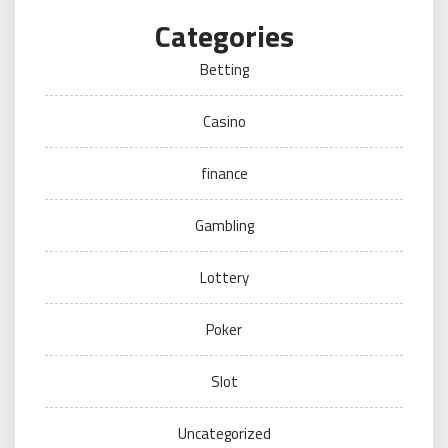
Categories
Betting
Casino
finance
Gambling
Lottery
Poker
Slot
Uncategorized