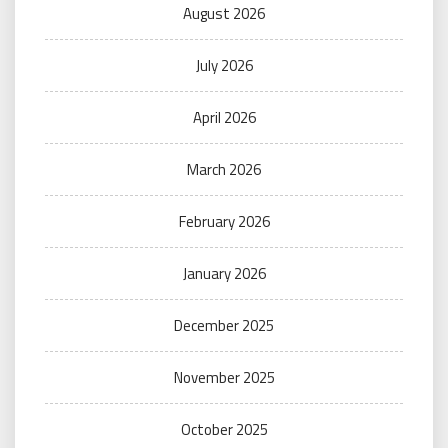
August 2026
July 2026
April 2026
March 2026
February 2026
January 2026
December 2025
November 2025
October 2025