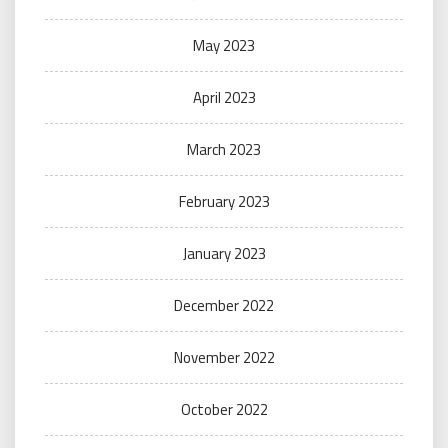
May 2023
April 2023
March 2023
February 2023
January 2023
December 2022
November 2022
October 2022