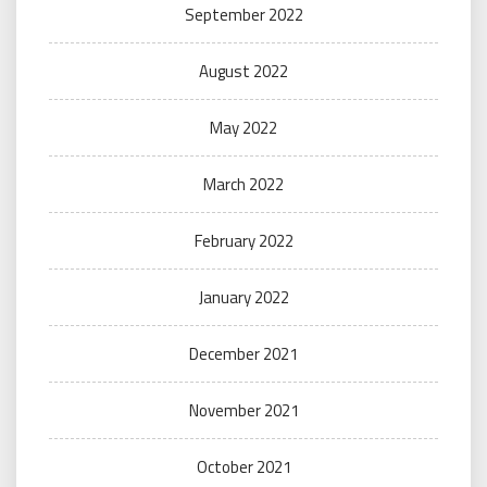
September 2022
August 2022
May 2022
March 2022
February 2022
January 2022
December 2021
November 2021
October 2021