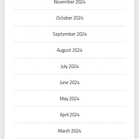
November 2024
October 2024
September 2024
August 2024
July 2024
June 2024
May 2024
April 2024
March 2024