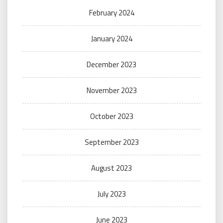
February 2024
January 2024
December 2023
November 2023
October 2023
September 2023
August 2023
July 2023
June 2023