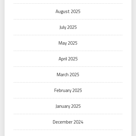
August 2025
July 2025
May 2025
April 2025
March 2025
February 2025
January 2025
December 2024