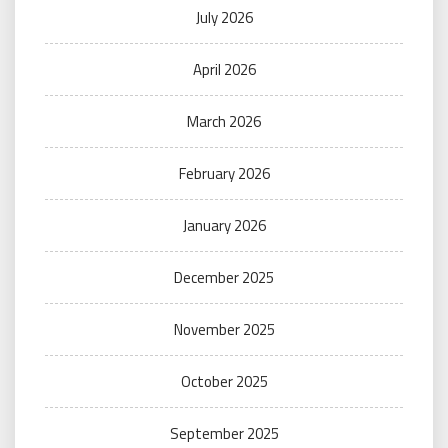
July 2026
April 2026
March 2026
February 2026
January 2026
December 2025
November 2025
October 2025
September 2025