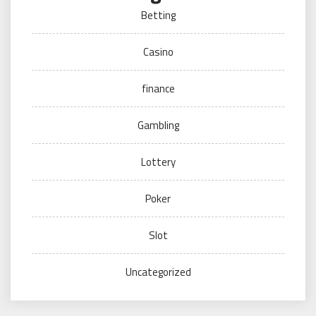
Betting
Casino
finance
Gambling
Lottery
Poker
Slot
Uncategorized