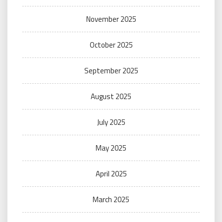
November 2025
October 2025
September 2025
August 2025
July 2025
May 2025
April 2025
March 2025