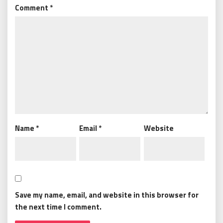
Comment
*
Name
*
Email
*
Website
Save my name, email, and website in this browser for
the next time I comment.