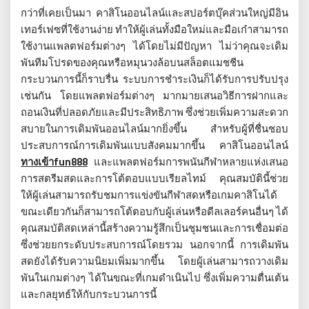
กว่าที่เคยเป็นมา คาสิโนออนไลน์และสปอร์ตบุ๊คส่วนใหญ่มีอิน
เทอร์เฟซที่ใช้งานง่าย ทำให้ผู้เล่นทั้งมือใหม่และมือเก๋าสามารถ
ใช้งานแพลตฟอร์มต่างๆ ได้โดยไม่มีปัญหา ไม่ว่าคุณจะเดิม
พันทีมโปรดของคุณหรือหมุนวงล้อบนสล็อตแมชชีน
กระบวนการนี้ก็ราบรื่น ระบบการชำระเงินก็ได้รับการปรับปรุง
เช่นกัน โดยแพลตฟอร์มต่างๆ มากมายเสนอวิธีการฝากและ
ถอนเงินที่ปลอดภัยและมีประสิทธิภาพ ซึ่งช่วยเพิ่มความสะดวก
สบายในการเดิมพันออนไลน์มากยิ่งขึ้น สำหรับผู้ที่ชื่นชอบ
ประสบการณ์การเดิมพันแบบสังคมมากขึ้น คาสิโนออนไลน์
ทางเข้าfun888
และแพลตฟอร์มการพนันกีฬาหลายแห่งเสนอ
การสตรีมสดและการโต้ตอบแบบเรียลไทม์ คุณสมบัตินี้ช่วย
ให้ผู้เล่นสามารถรับชมการแข่งขันกีฬาสดหรือเกมคาสิโนได้
ขณะเดียวกันก็สามารถโต้ตอบกับผู้เล่นหรือดีลเลอร์คนอื่นๆ ได้
คุณสมบัติสดเหล่านี้สร้างความรู้สึกเป็นชุมชนและการเชื่อมต่อ
ซึ่งช่วยยกระดับประสบการณ์โดยรวม นอกจากนี้ การเดิมพัน
สดยังได้รับความนิยมเพิ่มมากขึ้น โดยผู้เล่นสามารถวางเดิม
พันในเกมต่างๆ ได้ในขณะที่เกมดำเนินไป ซึ่งเพิ่มความตื่นเต้น
และกลยุทธ์ให้กับกระบวนการนี้