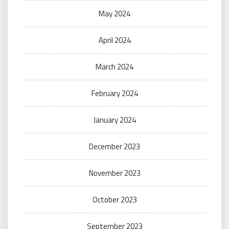
May 2024
April 2024
March 2024
February 2024
January 2024
December 2023
November 2023
October 2023
September 2023