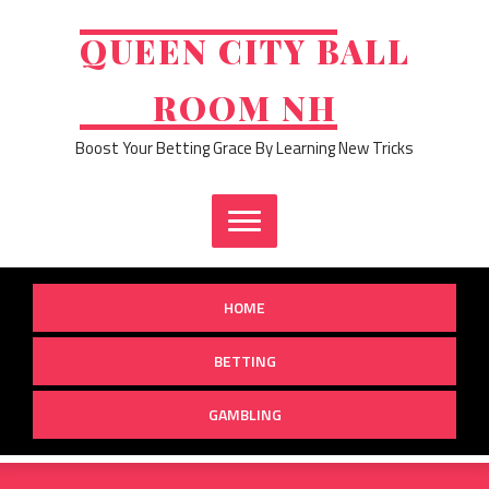
Skip
to
QUEEN CITY BALL
content
ROOM NH
Boost Your Betting Grace By Learning New Tricks
HOME
BETTING
GAMBLING